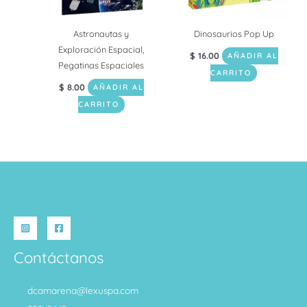
Astronautas y
Dinosaurios Pop Up
Exploración Espacial,
$
16.00
AÑADIR AL
Pegatinas Espaciales
CARRITO
$
8.00
AÑADIR AL
CARRITO
Contáctanos
dcamarena@lexuspa.com