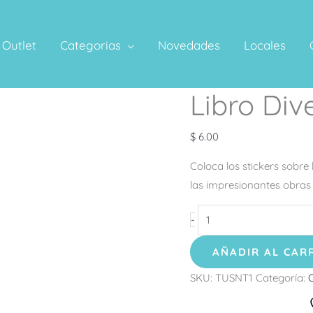
Outlet
Categorias
Novedades
Locales
Libro Div
Libro
Diversión
Tropical
$
6.00
cantidad
Coloca los stickers sobr
las impresionantes obras 
-
AÑADIR AL CAR
SKU:
TUSNT1
Categoría:
O