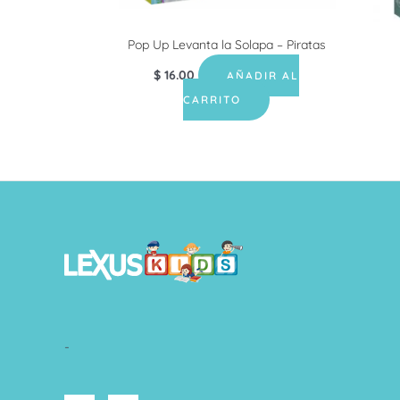
Pop Up Levanta la Solapa – Piratas
$
16.00
AÑADIR AL
CARRITO
-