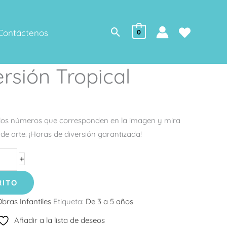
Buscar
Contáctenos
0
ersión Tropical
e los números que corresponden en la imagen y mira
de arte. ¡Horas de diversión garantizada!
+
RITO
bras Infantiles
Etiqueta:
De 3 a 5 años
Añadir a la lista de deseos