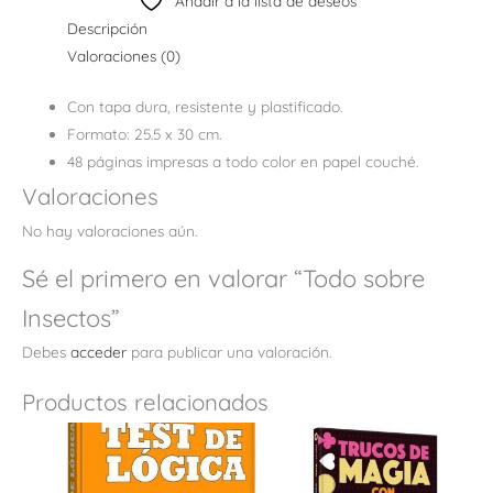
Añadir a la lista de deseos
Descripción
Valoraciones (0)
Con tapa dura, resistente y plastificado.
Formato: 25.5 x 30 cm.
48 páginas impresas a todo color en papel couché.
Valoraciones
No hay valoraciones aún.
Sé el primero en valorar “Todo sobre
Insectos”
Debes
acceder
para publicar una valoración.
Productos relacionados