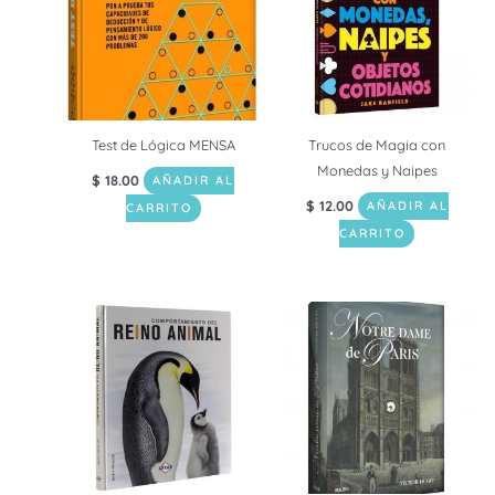
Test de Lógica MENSA
Trucos de Magia con
Monedas y Naipes
$
18.00
AÑADIR AL
$
12.00
AÑADIR AL
CARRITO
CARRITO