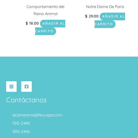
Comportamiento del
Notre Dame De París
Reino Animal
$
29.00
AÑADIR AL
$
18.00
AÑADIR AL
CARRITO
CARRITO
Contáctanos
dcamarena@lexuspa.com
390-2445
390-2446