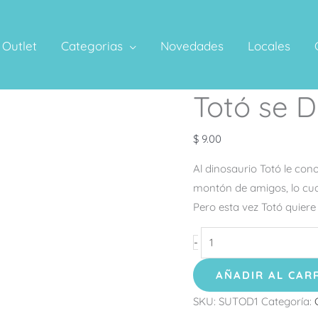
Outlet
Categorias
Novedades
Locales
Totó se D
Totó
se
Disfraza
$
9.00
cantidad
Al dinosaurio Totó le con
montón de amigos, lo cual
Pero esta vez Totó quiere
-
AÑADIR AL CAR
SKU:
SUTOD1
Categoría: