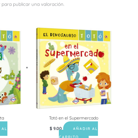
r
para publicar una valoración.
ata
Totó en el Supermercado
$
9.00
 AL
AÑADIR AL
CARRITO