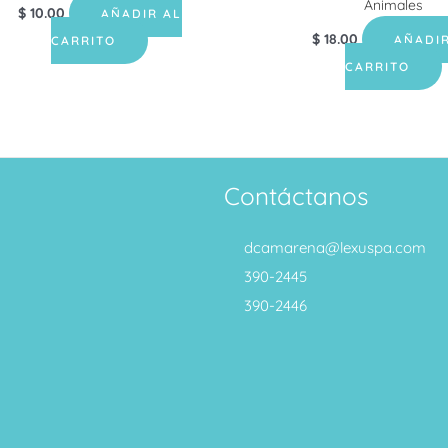
Animales
$
10.00
AÑADIR AL
$
18.00
AÑADIR
CARRITO
CARRITO
Contáctanos
dcamarena@lexuspa.com
390-2445
390-2446