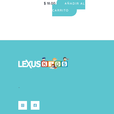
$
18.00
AÑADIR AL
CARRITO
-