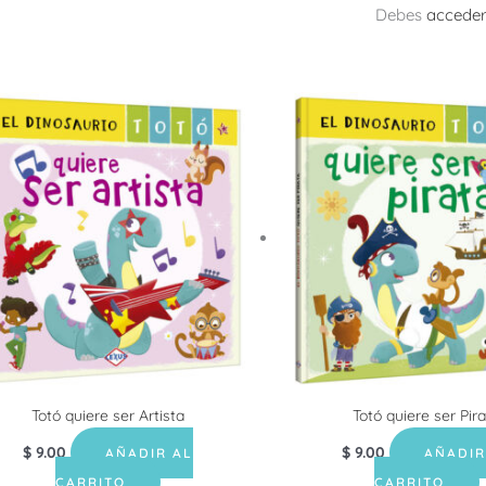
Debes
accede
Totó quiere ser Artista
Totó quiere ser Pir
$
9.00
$
9.00
AÑADIR AL
AÑADIR
CARRITO
CARRITO