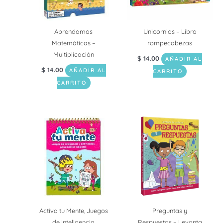
Aprendamos
Unicornios – Libro
Matemáticas –
rompecabezas
Multiplicación
$
14.00
AÑADIR AL
$
14.00
AÑADIR AL
CARRITO
CARRITO
Activa tu Mente, Juegos
Preguntas y
de Inteligencia
Respuestas – Levanta