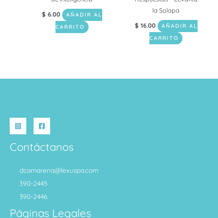
la Solapa
$
6.00
AÑADIR AL
$
16.00
AÑADIR AL
CARRITO
CARRITO
Contáctanos
dcamarena@lexuspa.com
390-2445
390-2446
Páginas Legales