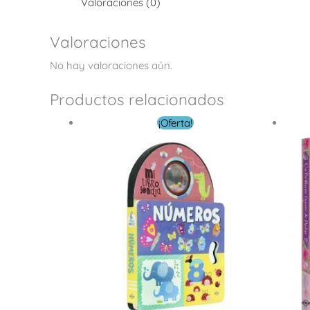
Valoraciones (0)
Valoraciones
No hay valoraciones aún.
Productos relacionados
El
El
¡Oferta!
precio
precio
original
actual
era:
es:
$ 9.00.
$ 6.00.