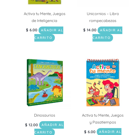
Activa tu Mente, Juegos
Unicornios – Libro
de Inteligencia
rompecabezas
$
6.00
$
14.00
AÑADIR AL
AÑADIR AL
CARRITO
CARRITO
Dinosaurios
Activa tu Mente, Juegos
y Pasatiempos
$
12.00
AÑADIR AL
$
6.00
AÑADIR AL
CARRITO