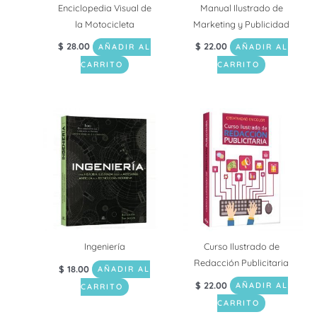
Enciclopedia Visual de
Manual Ilustrado de
la Motocicleta
Marketing y Publicidad
$
28.00
$
22.00
AÑADIR AL
AÑADIR AL
CARRITO
CARRITO
Ingeniería
Curso Ilustrado de
Redacción Publicitaria
$
18.00
AÑADIR AL
$
22.00
AÑADIR AL
CARRITO
CARRITO