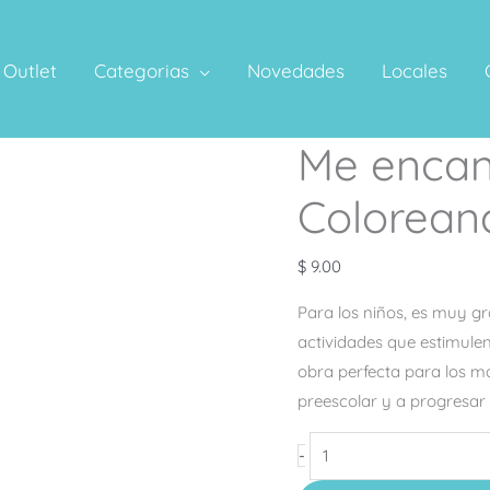
Outlet
Categorias
Novedades
Locales
Me encan
Me
encantan
Colorean
los
Dulces
$
9.00
–
Coloreando
Para los niños, es muy gra
con
actividades que estimulen
Números
obra perfecta para los m
cantidad
preescolar y a progresar
-