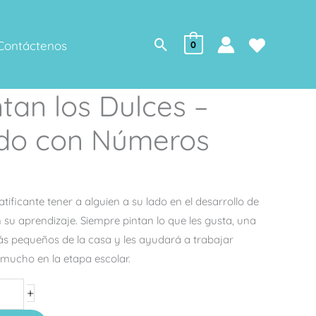
Buscar
Contáctenos
0
tan los Dulces –
do con Números
tificante tener a alguien a su lado en el desarrollo de
 su aprendizaje. Siempre pintan lo que les gusta, una
ás pequeños de la casa y les ayudará a trabajar
 mucho en la etapa escolar.
+