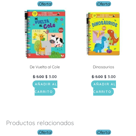
El
El
El
El
¡Oferta!
¡Oferta!
precio
precio
precio
precio
original
actual
original
actual
era:
es:
era:
es:
$ 5.00.
$ 3.00.
$ 5.00.
$ 3.00.
De Vuelta al Cole
Dinosaurios
$
5.00
$
3.00
$
5.00
$
3.00
AÑADIR AL
AÑADIR AL
CARRITO
CARRITO
Productos relacionados
El
El
El
El
¡Oferta!
¡Oferta!
precio
precio
precio
precio