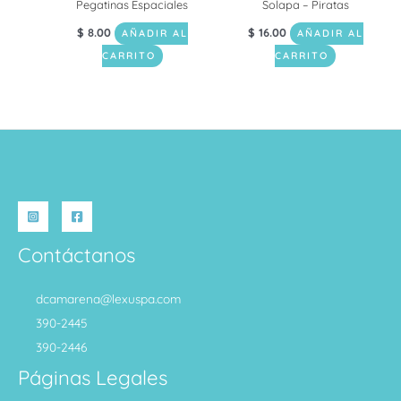
Pegatinas Espaciales
Solapa – Piratas
$
8.00
$
16.00
AÑADIR AL
AÑADIR AL
CARRITO
CARRITO
Contáctanos
dcamarena@lexuspa.com
390-2445
390-2446
Páginas Legales