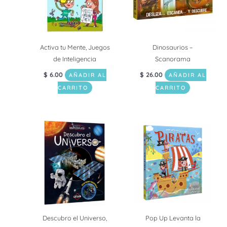
Activa tu Mente, Juegos
Dinosaurios –
de Inteligencia
Scanorama
$
6.00
$
26.00
AÑADIR AL
AÑADIR AL
CARRITO
CARRITO
Descubro el Universo,
Pop Up Levanta la