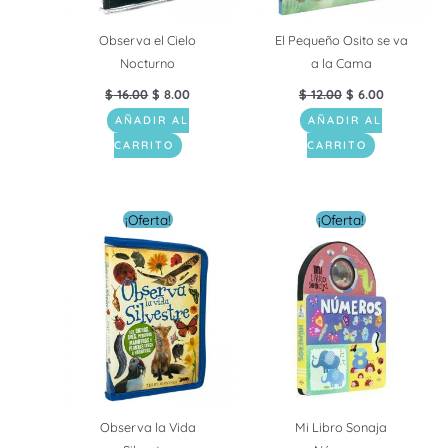
Observa el Cielo
El Pequeño Osito se va
Nocturno
a la Cama
$
16.00
$
8.00
$
12.00
$
6.00
AÑADIR AL
AÑADIR AL
CARRITO
CARRITO
El
El
El
El
¡Oferta!
¡Oferta!
precio
precio
precio
precio
original
actual
original
actual
era:
es:
era:
es:
$ 16.00.
$ 8.00.
$ 9.00.
$ 6.00.
Observa la Vida
Mi Libro Sonaja