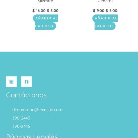
Silvestre
Números
$
16.00
$
8.00
$
9.00
$
6.00
AÑADIR AL
AÑADIR AL
CARRITO
CARRITO
Contáctanos
dcamarena@lexuspa.com
390-2445
390-2446
Páginas Legales