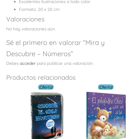
Excelentes ilustraciones a todo color
Formato: 20 x 20 cm
Valoraciones
No hay valoraciones aún.
Sé el primero en valorar “Mira y
Descubre – Números”
Debes
acceder
para publicar una valoración.
Productos relacionados
El
El
El
El
¡Oferta!
¡Oferta!
precio
precio
precio
precio
original
actual
original
actual
era:
es:
era:
es:
$ 16.00.
$ 8.00.
$ 12.00.
$ 6.00.