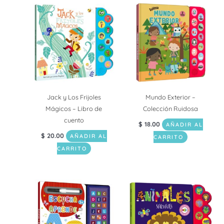
Jack y Los Frijoles
Mundo Exterior –
Mágicos – Libro de
Colección Ruidosa
cuento
$
18.00
AÑADIR AL
$
20.00
AÑADIR AL
CARRITO
CARRITO