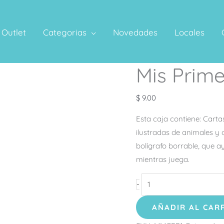
Outlet
Categorias
Novedades
Locales
Mis Prim
Mis
Primeras
Palabras
$
9.00
cantidad
Esta caja contiene: Carta
ilustradas de animales y o
bolígrafo borrable, que a
mientras juega.
-
AÑADIR AL CAR