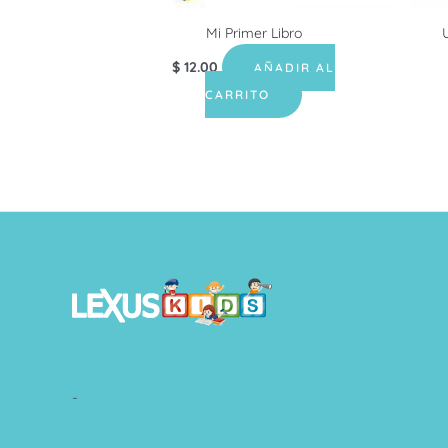
Mi Primer Libro
$
12.00
AÑADIR AL
CARRITO
-