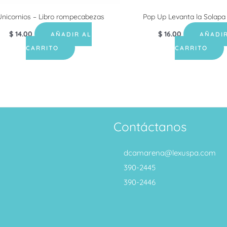
Unicornios – Libro rompecabezas
Pop Up Levanta la Solapa 
$
14.00
$
16.00
AÑADIR AL
AÑADIR
CARRITO
CARRITO
Contáctanos
dcamarena@lexuspa.com
390-2445
390-2446