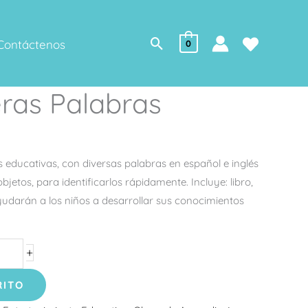
Buscar
Contáctenos
0
eras Palabras
s educativas, con diversas palabras en español e inglés
bjetos, para identificarlos rápidamente. Incluye: libro,
yudarán a los niños a desarrollar sus conocimientos
+
RITO