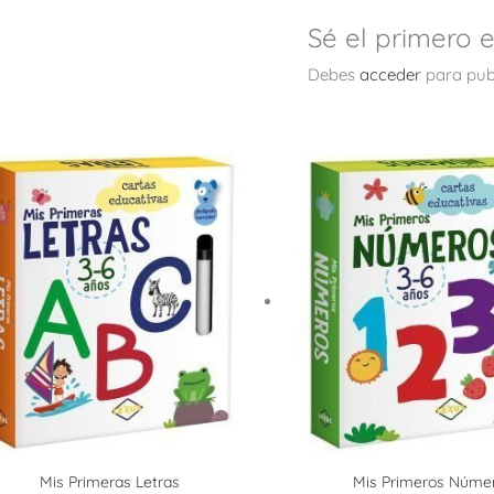
Sé el primero 
Debes
acceder
para publ
Mis Primeras Letras
Mis Primeros Núme