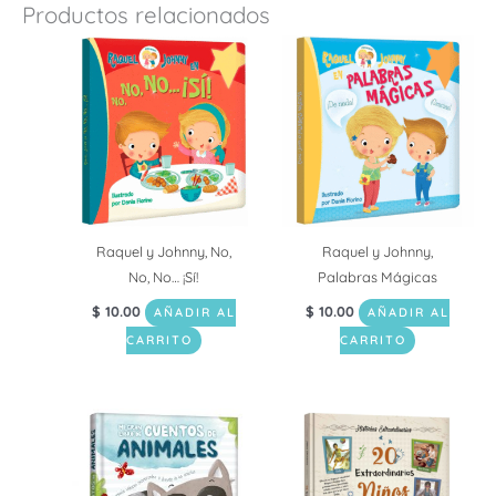
Productos relacionados
Raquel y Johnny, No,
Raquel y Johnny,
No, No… ¡Sí!
Palabras Mágicas
$
10.00
$
10.00
AÑADIR AL
AÑADIR AL
CARRITO
CARRITO