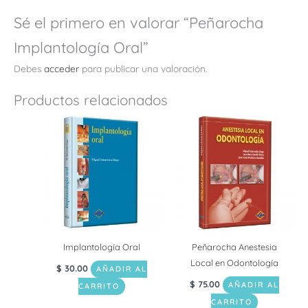
Sé el primero en valorar “Peñarocha
Implantología Oral”
Debes
acceder
para publicar una valoración.
Productos relacionados
Implantología Oral
Peñarocha Anestesia
Local en Odontología
$
30.00
AÑADIR AL
$
75.00
AÑADIR AL
CARRITO
CARRITO