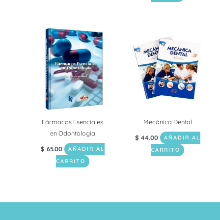
Fármacos Esenciales
Mecánica Dental
en Odontología
$
44.00
AÑADIR AL
$
65.00
AÑADIR AL
CARRITO
CARRITO