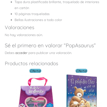
Tapa dura plastificada brillante, troquelado de interiores
en cartón
10 páginas troqueladas
Bellas ilustraciones a todo color
Valoraciones
No hay valoraciones aún.
Sé el primero en valorar “PopAsaurus”
Debes
acceder
para publicar una valoración.
Productos relacionados
El
El
El
El
¡Oferta!
¡Oferta!
precio
precio
precio
precio
original
actual
original
actual
era:
es:
era:
es:
$ 12.00.
$ 5.00.
$ 12.00.
$ 6.00.