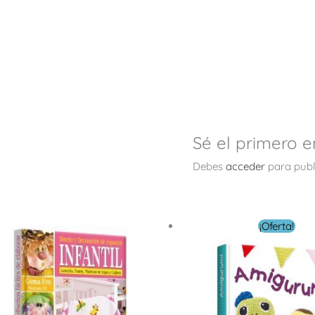
Sé el primero e
Debes
acceder
para publ
El
El
¡Oferta!
precio
precio
original
actual
era:
es:
$ 26.00.
$ 10.00.