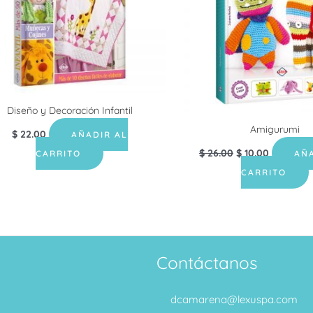
Diseño y Decoración Infantil
Amigurumi
$
22.00
AÑADIR AL
$
26.00
$
10.00
CARRITO
AÑA
CARRITO
Contáctanos
dcamarena@lexuspa.com