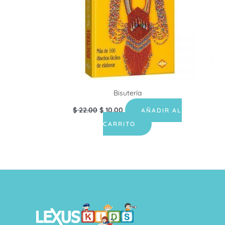
Bisutería
$
22.00
$
10.00
AÑADIR AL
CARRITO