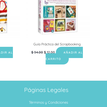
Guía Práctica del Scrapbooking
$
34.00
$
12.00
DIR AL
AÑADIR AL
CARRITO
Páginas Legales
Términos y Condiciones