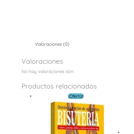
Valoraciones (0)
Valoraciones
No hay valoraciones aún.
Productos relacionados
El
El
¡Oferta!
precio
precio
original
actual
era:
es:
$ 22.00.
$ 10.00.