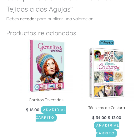
Tejidos a dos Agujas”
Debes
acceder
para publicar una valoración.
Productos relacionados
El
El
¡Oferta!
precio
precio
original
actual
era:
es:
$ 34.00.
$ 12.00.
Gorritos Divertidos
Técnicas de Costura
$
18.00
AÑADIR AL
$
34.00
$
12.00
CARRITO
AÑADIR AL
CARRITO