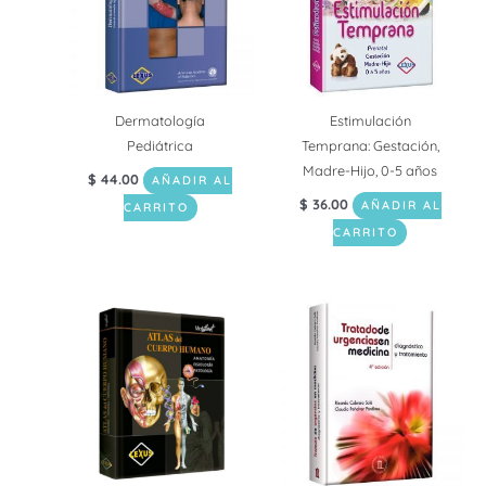
Dermatología
Estimulación
Pediátrica
Temprana: Gestación,
Madre-Hijo, 0-5 años
$
44.00
AÑADIR AL
$
36.00
AÑADIR AL
CARRITO
CARRITO