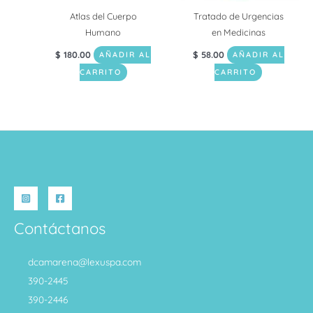
Atlas del Cuerpo
Tratado de Urgencias
Humano
en Medicinas
$
180.00
$
58.00
AÑADIR AL
AÑADIR AL
CARRITO
CARRITO
Contáctanos
dcamarena@lexuspa.com
390-2445
390-2446