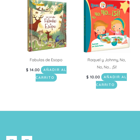
Fabulas de Esopo
Raquel y Johnny, No,
No, No… ¡Sí!
$
14.00
AÑADIR AL
$
10.00
AÑADIR AL
CARRITO
CARRITO