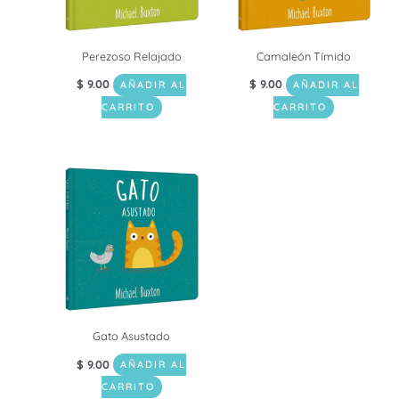
Perezoso Relajado
Camaleón Tímido
$
9.00
$
9.00
AÑADIR AL
AÑADIR AL
CARRITO
CARRITO
Gato Asustado
$
9.00
AÑADIR AL
CARRITO