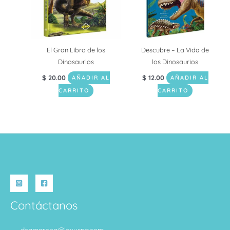
El Gran Libro de los
Descubre – La Vida de
Dinosaurios
los Dinosaurios
$
20.00
$
12.00
AÑADIR AL
AÑADIR AL
CARRITO
CARRITO
Contáctanos
dcamarena@lexuspa.com