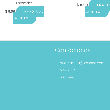
Espaciales
$
16.00
AÑADIR
$
8.00
AÑADIR AL
CARRITO
CARRITO
Contáctanos
dcamarena@lexuspa.com
390-2445
390-2446