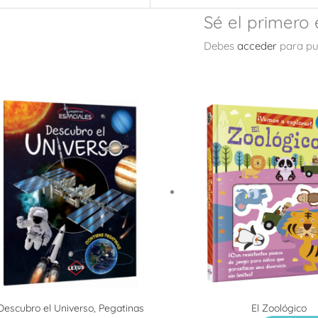
Sé el primero 
Debes
acceder
para pub
Descubro el Universo, Pegatinas
El Zoológico