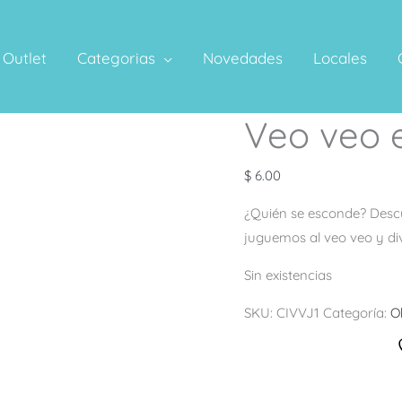
Outlet
Categorias
Novedades
Locales
Veo veo e
$
6.00
¿Quién se esconde? Descub
juguemos al veo veo y divi
Sin existencias
SKU:
CIVVJ1
Categoría:
O