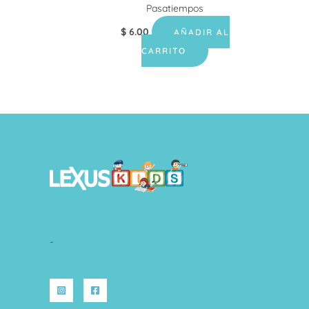
Pasatiempos
$
6.00
AÑADIR AL
CARRITO
-