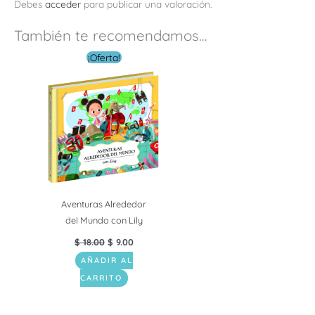
Debes
acceder
para publicar una valoración.
También te recomendamos…
El
El
¡Oferta!
precio
precio
original
actual
era:
es:
$ 18.00.
$ 9.00.
Aventuras Alrededor
del Mundo con Lily
$
18.00
$
9.00
AÑADIR AL
CARRITO