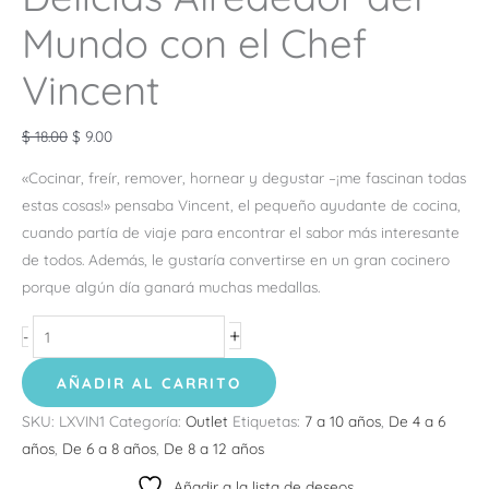
Mundo con el Chef
Vincent
$
18.00
$
9.00
«Cocinar, freír, remover, hornear y degustar –¡me fascinan todas
estas cosas!» pensaba Vincent, el pequeño ayudante de cocina,
cuando partía de viaje para encontrar el sabor más interesante
de todos. Además, le gustaría convertirse en un gran cocinero
porque algún día ganará muchas medallas.
+
-
AÑADIR AL CARRITO
SKU:
LXVIN1
Categoría:
Outlet
Etiquetas:
7 a 10 años
,
De 4 a 6
años
,
De 6 a 8 años
,
De 8 a 12 años
Añadir a la lista de deseos