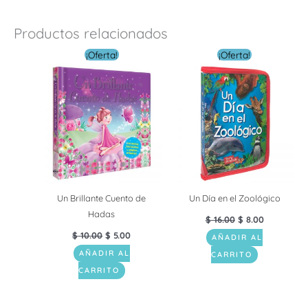
Productos relacionados
El
El
El
El
¡Oferta!
¡Oferta!
precio
precio
precio
precio
original
actual
original
actual
era:
es:
era:
es:
$ 10.00.
$ 5.00.
$ 16.00.
$ 8.00.
Un Brillante Cuento de
Un Día en el Zoológico
Hadas
$
16.00
$
8.00
$
10.00
$
5.00
AÑADIR AL
AÑADIR AL
CARRITO
CARRITO