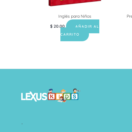
Inglés para Niños
Pr
$
20.00
AÑADIR AL
CARRITO
-