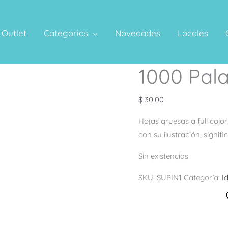
Outlet
Categorias
Novedades
Locales
1000 Pala
$
30.00
Hojas gruesas a full colo
con su ilustración, signif
Sin existencias
SKU:
SUPIN1
Categoría:
I