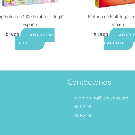
epárate con 1000 Palabras – Inglés
Método de Multilingüis
Español
Viajero
$
16.00
$
49.00
AÑADIR AL
AÑADI
CARRITO
CARRITO
Contáctanos
dcamarena@lexuspa.com
390-2445
390-2446