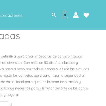
Buscar
Contáctenos
0
tadas
a definitiva para crear máscaras de caras pintadas
as de diversión. Con más de 50 diseños clásicos y
leva paso a paso por todo el proceso, desde las pinturas
 hasta los consejos para garantizar la seguridad al
l de otros. Ideal para quienes buscan inspiración y
do lo que necesitas para disfrutar del arte de las caras
va y segura.