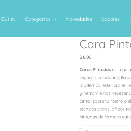
Outlet
Categorias
Novedades
Locales
Cara Pin
Cara
Pintadas
cantidad
$
8.00
Caras Pintadas
es la guí
seguras, coloridas y llen
modernos, este libro te l
y herramientas necesarias
pintar sobre tu rostro o e
técnicas claras, ofrece to
pintadas de forma creati