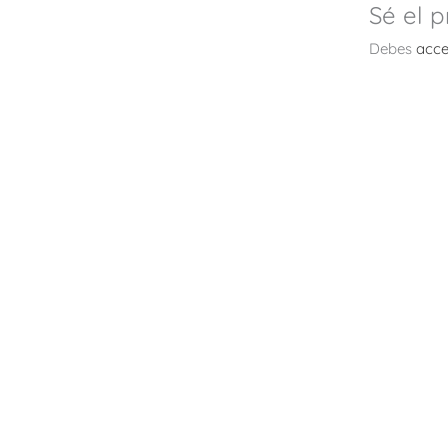
Sé el 
Debes
acce