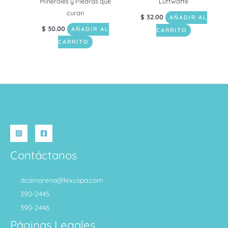
Minerales y Piedras que
Luftwaffe
curan
$
32.00
AÑADIR AL
$
30.00
AÑADIR AL
CARRITO
CARRITO
Contáctanos
dcamarena@lexuspa.com
390-2445
390-2446
Páginas Legales