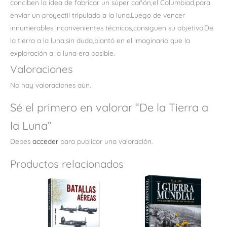
conciben la idea de fabricar un súper cañón,el Columbiad,para
enviar un proyectil tripulado a la luna.Luego de vencer
innumerables inconvenientes técnicos,consiguen su objetivo.De
la tierra a la luna,sin duda,plantó en el imaginario que la
exploración a la luna era posible.
Valoraciones
No hay valoraciones aún.
Sé el primero en valorar “De la Tierra a
la Luna”
Debes
acceder
para publicar una valoración.
Productos relacionados