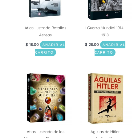
Atlas Ilustrado Batallas
I Guerra Mundial 1914-
Aereas
1918
$
18.00
$
28.00
AÑADIR AL
AÑADIR AL
CARRITO
CARRITO
Atlas Ilustrado de los
Aguilas de Hitler