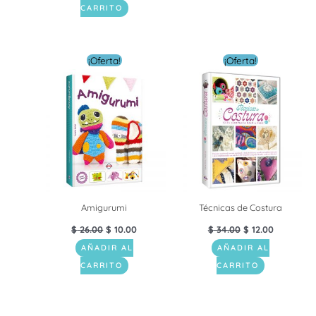
CARRITO
El
El
El
El
¡Oferta!
¡Oferta!
precio
precio
precio
precio
original
actual
original
actual
era:
es:
era:
es:
$ 26.00.
$ 10.00.
$ 34.00.
$ 12.00.
Amigurumi
Técnicas de Costura
$
26.00
$
10.00
$
34.00
$
12.00
AÑADIR AL
AÑADIR AL
CARRITO
CARRITO