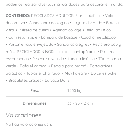
podemos realizar diversas manualidades para decorar el mundo.
CONTENIDO:
RECICLADOS ADULTOS: Flores rústicas • Vela
decorativa • Candelabro ecológico • Joyero divertido • Botella
vitral • Pulsera de cuero • Agenda collage • Reloj acústico
• Camiseta hippie • Lámpara de bosque • Cuadro metalizado
• Portarretrato envejecido • Sandalias alegres • Revistero pop y
más… RECICLADOS NIÑOS: Lola la espantapájaros • Pulseras
escarchadas • Pesebre divertido • Luna la libélula • Títere barba
verde • Rafa el caracol • Regalo para mamá • Portalápices
galáctico • Tobías el ahorrador • Móvil alegre • Dulce estuche
• Brazaletes árabes • La vaca Doris
Peso
1.250 kg
Dimensiones
33 × 23 × 2 cm
Valoraciones
No hay valoraciones aún.