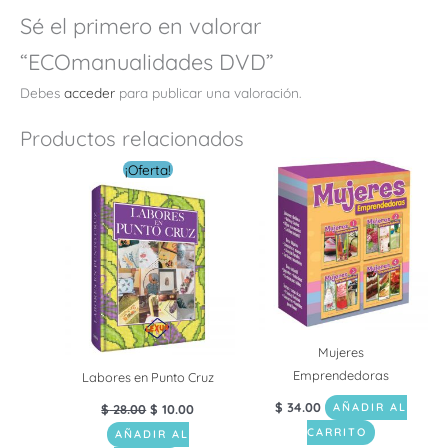
Sé el primero en valorar
“ECOmanualidades DVD”
Debes
acceder
para publicar una valoración.
Productos relacionados
El
El
¡Oferta!
precio
precio
original
actual
era:
es:
$ 28.00.
$ 10.00.
Mujeres
Emprendedoras
Labores en Punto Cruz
$
34.00
$
28.00
$
10.00
AÑADIR AL
CARRITO
AÑADIR AL