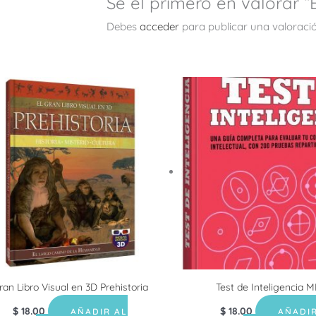
Sé el primero en valorar 
Debes
acceder
para publicar una valoració
ran Libro Visual en 3D Prehistoria
Test de Inteligencia 
$
18.00
$
18.00
AÑADIR AL
AÑADIR