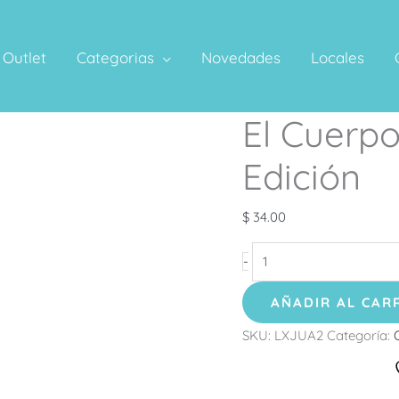
Outlet
Categorias
Novedades
Locales
El Cuerp
El
Cuerpo
Edición
de
Juan
$
34.00
Nueva
Edición
-
cantidad
AÑADIR AL CAR
SKU:
LXJUA2
Categoría: