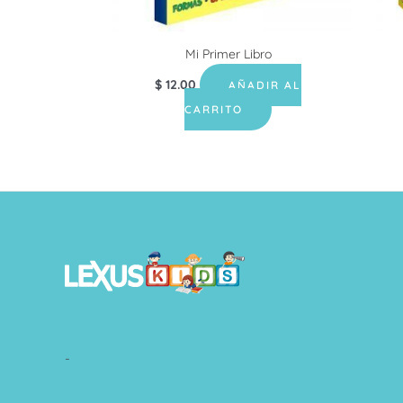
Mi Primer Libro
$
12.00
AÑADIR AL
CARRITO
-