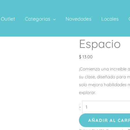
Outlet
Categorias
Novedades
Locales
Espacio
Espacio
cantidad
$
13.00
¡Comienza una increíble a
su clase, diseñado para m
solo mejora habilidades m
explorar.
-
AÑADIR AL CAR