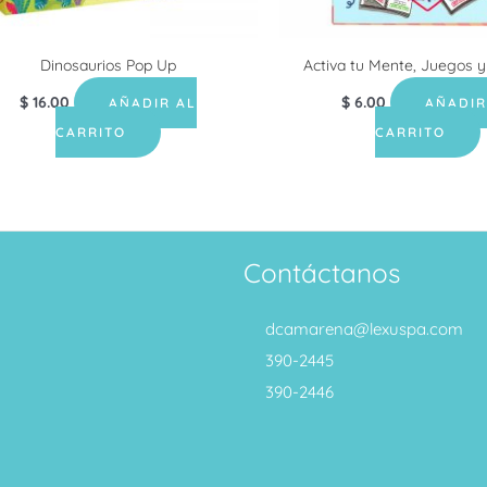
Dinosaurios Pop Up
Activa tu Mente, Juegos y
$
16.00
$
6.00
AÑADIR AL
AÑADIR
CARRITO
CARRITO
Contáctanos
dcamarena@lexuspa.com
390-2445
390-2446