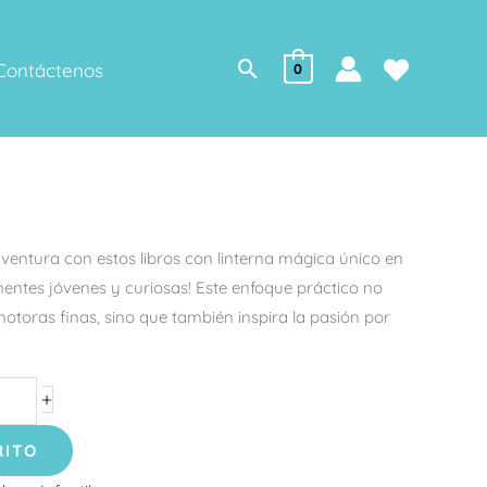
Buscar
Contáctenos
0
ventura con estos libros con linterna mágica único en
entes jóvenes y curiosas! Este enfoque práctico no
otoras finas, sino que también inspira la pasión por
+
RITO