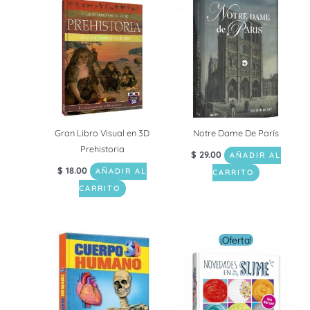
Gran Libro Visual en 3D
Notre Dame De París
Prehistoria
$
29.00
AÑADIR AL
$
18.00
AÑADIR AL
CARRITO
CARRITO
El
El
¡Oferta!
precio
precio
original
actual
era:
es:
$ 16.00.
$ 8.00.