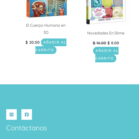
El Cuerpo Humano en
3D
Novedades En Slime
$
20.00
AÑADIR AL
$
16.00
$
8.00
CARRITO
AÑADIR AL
CARRITO
Contáctanos