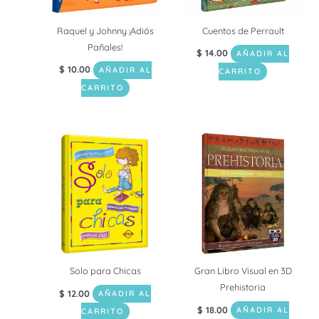
Raquel y Johnny ¡Adiós
Cuentos de Perrault
Pañales!
$
14.00
AÑADIR AL
$
10.00
AÑADIR AL
CARRITO
CARRITO
Solo para Chicas
Gran Libro Visual en 3D
Prehistoria
$
12.00
AÑADIR AL
$
18.00
AÑADIR AL
CARRITO