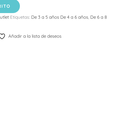
RITO
utlet
Etiquetas:
De 3 a 5 años De 4 a 6 años
,
De 6 a 8
Añadir a la lista de deseos