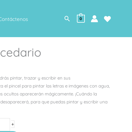
Buscar
Contáctenos
0
ecedario
drás pintar, trazar y escribir en sus
liza el pincel para pintar las letras e imágenes con agua,
es ocultos aparecerán mágicamente. ¡Cuándo la
r desaparecerá, para que puedas pintar y escribir una
+