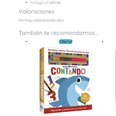
Incluye un pincel
Valoraciones
No hay valoraciones aún.
También te recomendamos…
El
El
¡Oferta!
precio
precio
original
actual
era:
es:
$ 16.00.
$ 7.00.