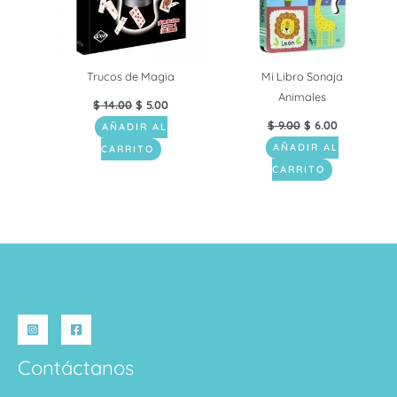
Trucos de Magia
Mi Libro Sonaja
Animales
$
14.00
$
5.00
$
9.00
$
6.00
AÑADIR AL
AÑADIR AL
CARRITO
CARRITO
Contáctanos