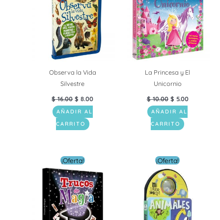
Observa la Vida
La Princesa y El
Silvestre
Unicornio
$
16.00
$
8.00
$
10.00
$
5.00
AÑADIR AL
AÑADIR AL
CARRITO
CARRITO
El
El
El
El
¡Oferta!
¡Oferta!
precio
precio
precio
precio
original
actual
original
actual
era:
es:
era:
es:
$ 14.00.
$ 5.00.
$ 9.00.
$ 6.00.