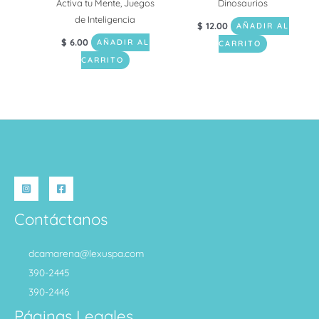
Activa tu Mente, Juegos
Dinosaurios
de Inteligencia
$
12.00
AÑADIR AL
$
6.00
AÑADIR AL
CARRITO
CARRITO
Contáctanos
dcamarena@lexuspa.com
390-2445
390-2446
Páginas Legales