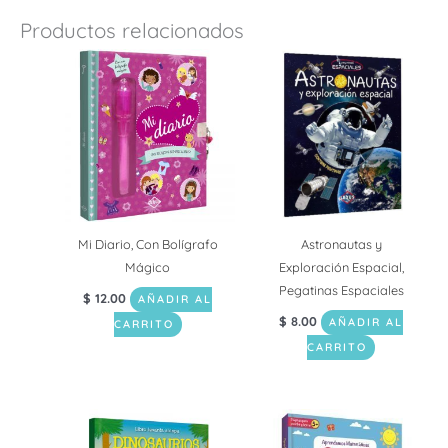
Productos relacionados
Mi Diario, Con Bolígrafo
Astronautas y
Mágico
Exploración Espacial,
Pegatinas Espaciales
$
12.00
AÑADIR AL
$
8.00
AÑADIR AL
CARRITO
CARRITO