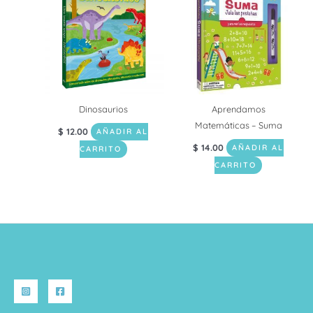
Dinosaurios
Aprendamos
Matemáticas – Suma
$
12.00
AÑADIR AL
$
14.00
AÑADIR AL
CARRITO
CARRITO