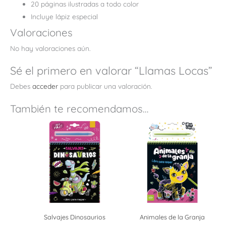
20 páginas ilustradas a todo color
Incluye lápiz especial
Valoraciones
No hay valoraciones aún.
Sé el primero en valorar “Llamas Locas”
Debes
acceder
para publicar una valoración.
También te recomendamos…
Salvajes Dinosaurios
Animales de la Granja