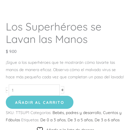
Los Superhéroes se
Lavan las Manos
$
9.00
¡Sigue a los superhéroes que te mostrarán cómo lavarte las
manos de manera eficaz. Observa cómo el malvado virus se
hace más pequeño cada vez que completan un paso del lavado!
+
-
AÑADIR AL CARRITO
SKU:
TTSUP1
Categorías:
Bebés, padres y desarrollo
,
Cuentos y
Fábulas
Etiquetas:
De 0 a 3 años
,
De 3 a 5 años
,
De 3 a 6 años
Añadir a la lista de deseos