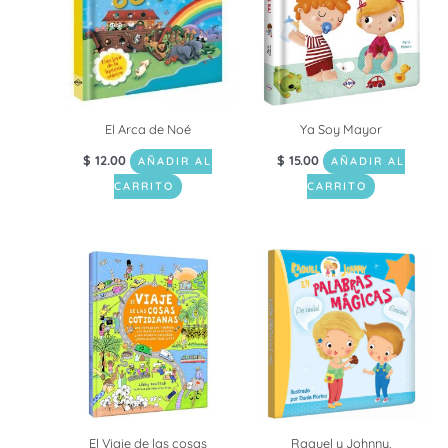
El Arca de Noé
Ya Soy Mayor
$
12.00
$
15.00
AÑADIR AL
AÑADIR AL
CARRITO
CARRITO
El Viaje de las cosas
Raquel y Johnny,