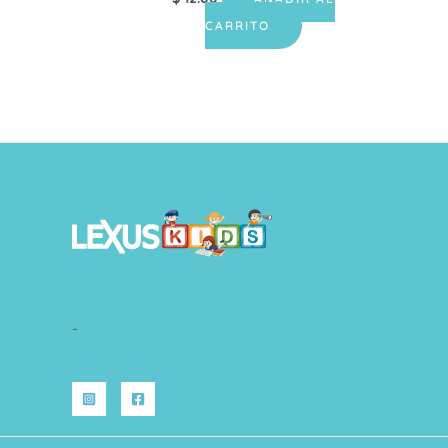
CARRITO
-