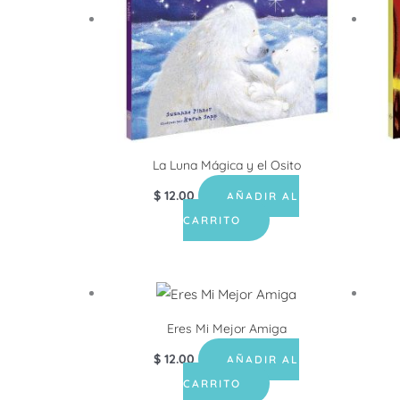
La Luna Mágica y el Osito
$
12.00
AÑADIR AL
CARRITO
Eres Mi Mejor Amiga
$
12.00
AÑADIR AL
CARRITO