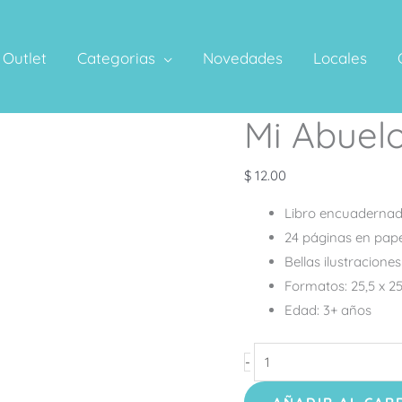
Outlet
Categorias
Novedades
Locales
Mi Abuelo
Mi
Abuelo
y
$
12.00
Yo
Libro encuadernad
cantidad
24 páginas en pap
Bellas ilustracione
Formatos: 25,5 x 2
Edad: 3+ años
-