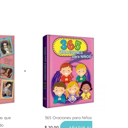
as que
365 Oraciones para Niños
do
$
20.00
AÑADIR AL