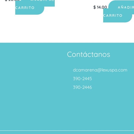
$
14.00
AÑADIR
CARRITO
CARRITO
Contáctanos
dcamarena@lexuspa.com
390-2445
390-2446