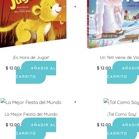
¡Es Hora de Jugar!
Un Yeti viene de Vis
$
12.00
$
12.00
AÑADIR AL
AÑADIR
CARRITO
CARRITO
La Mejor Fiesta del Mundo
¡Tal Como Soy!
$
12.00
$
12.00
AÑADIR AL
AÑADIR
CARRITO
CARRITO