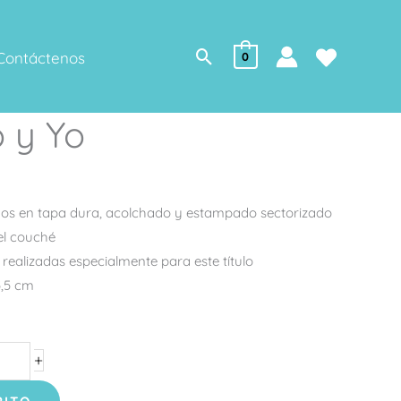
Buscar
Contáctenos
0
 y Yo
os en tapa dura, acolchado y estampado sectorizado
el couché
s realizadas especialmente para este título
5,5 cm
+