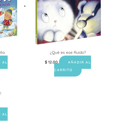
ita
¿Qué es ese Ruido?
$
12.00
 AL
AÑADIR AL
CARRITO
 AL