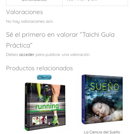
Valoraciones
No hay valoraciones aún.
Sé el primero en valorar “Taichi Guía
Práctica”
Debes
acceder
para publicar una valoración.
Productos relacionados
El
El
¡Oferta!
precio
precio
original
actual
era:
es:
$ 18.00.
$ 10.00.
La Ciencia del Sueño