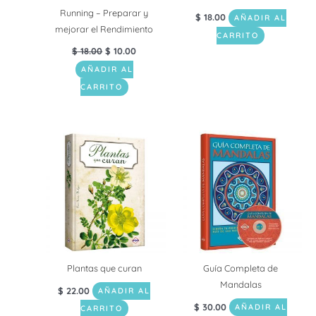
Running – Preparar y
$
18.00
AÑADIR AL
mejorar el Rendimiento
CARRITO
$
18.00
$
10.00
AÑADIR AL
CARRITO
Plantas que curan
Guía Completa de
Mandalas
$
22.00
AÑADIR AL
$
30.00
AÑADIR AL
CARRITO